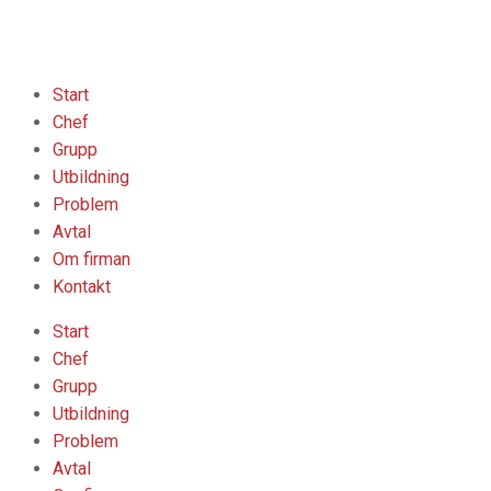
Hoppa
till
innehåll
Meny
Start
Chef
Grupp
Utbildning
Problem
Avtal
Om firman
Kontakt
Start
Chef
Grupp
Utbildning
Problem
Avtal