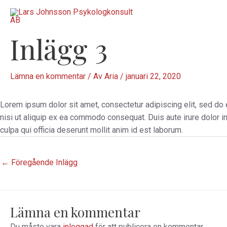
Hoppa
Inläggsnavigering
till
innehåll
Inlägg 3
Lämna en kommentar
/ Av
Aria
/
januari 22, 2020
Lorem ipsum dolor sit amet, consectetur adipiscing elit, sed do 
nisi ut aliquip ex ea commodo consequat. Duis aute irure dolor in 
culpa qui officia deserunt mollit anim id est laborum.
←
Föregående Inlägg
Lämna en kommentar
Du måste vara
inloggad
för att publicera en kommentar.