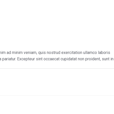
Utbildning
Problem
Avtal
Om firman
Kontakt
nim ad minim veniam, quis nostrud exercitation ullamco laboris
a pariatur. Excepteur sint occaecat cupidatat non proident, sunt in